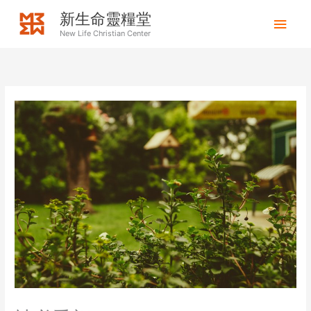
Skip
Mai
新生命靈糧堂
to
New Life Christian Center
Men
content