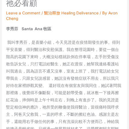
祂必看顧
Leave a Comment
/
醫治釋放 Healing Deliverance
/ By
Avon
Cheng
李秀芬 Santa Ana 牧區
我叫李秀芬，是喜樂小組，今天見證是在疫情期發生的事。得到
平安喜樂，得到醫治和安慰保護。我在整理花園時，要從一個台
階高的花園下來時，大概沒站穩就趺倒在停車場，左手肘受傷沒
敢告訴女兒，只打電話給醫生，她正在渡假，她幫我連絡看護站
叫我過去，因為語言不通又沒車，室友上班了，我打電話給女兒
帶我去，只跟女兒說感冒，她説沒有發燒症狀不用去，所以我只
好待在家裡靜觀其變。 還好現在有個室友與我同住，她試著問我
那裡痛，後覺得不像斷裂，可能是韌帶受傷，就冰敷一下後再擦
紅花油，摔倒時是上午十時左右，到晚上有進步了。我的見證是
堅定相信神的應許，祂所受的鞭傷使我得醫治，當很痛時我呼求
主，阿爸天父救我，一直的呼求，不斷的擦紅色油。感謝主是左
手，還能用右手做任何的事，只有洗澡比較不方便而己，神給我
的擔子是輕省的，只經過一個星期就好多了，這榮耀都歸主耶穌