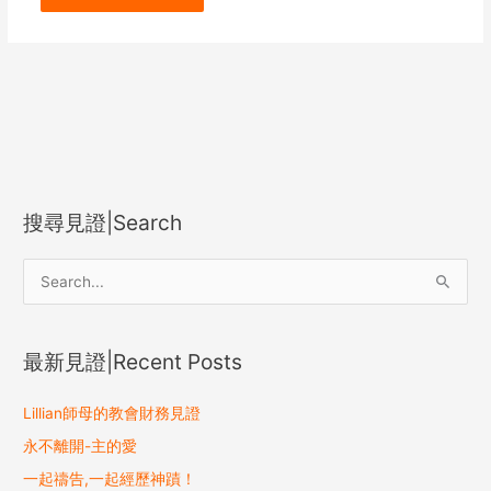
搜尋見證|Search
S
e
a
最新見證|Recent Posts
r
c
Lillian師母的教會財務見證
h
永不離開-主的愛
f
一起禱告,一起經歷神蹟！