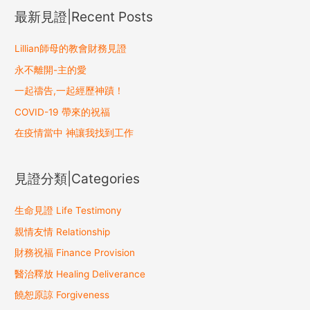
a
最新見證|Recent Posts
r
c
Lillian師母的教會財務見證
h
永不離開-主的愛
f
一起禱告,一起經歷神蹟！
o
COVID-19 帶來的祝福
r
在疫情當中 神讓我找到工作
:
見證分類|Categories
生命見證 Life Testimony
親情友情 Relationship
財務祝福 Finance Provision
醫治釋放 Healing Deliverance
饒恕原諒 Forgiveness