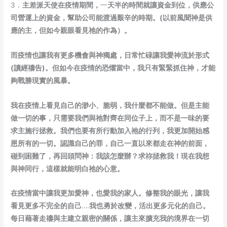
3
﹒主差派天使在疫情期間，
一
天半的時間就讓資金到位，供應公
司營運上的資金，幫助公司能渡過艱辛的時期。
(
以前風聞神是供
應的主，但如今親眼看見祂的作為）。
而疫情也讓我有更多機會與神獨處，日常忙碌讓我愛神流於形式
(
讀經禱告
)
。但如今在疫情的恐懼當中，我只有緊緊抓住神，才能
夠戰勝現實的風暴。
我在疫情上看見自己的渺小、脆弱，我什麼都不能做。但是主能
做一切的事，只需要我們與祂對齊在同位子上，而不是一味的要
求主施行拯救。我們也要有所行動加入祂的行列，我更加開始感
恩所有的一切。認識自己的罪，自己一直以來都走在神的前面，
碰到困難了，再回頭問神：我該怎麼辦？求祢拯救我！現在我想
與神同行，這樣就能明白祂的心意。
在疫情當中讓我更加愛神，也愛我的家人。修整我的眼光，讓我
看見更多不完全的自己
….
我也勇於改變，活出更多元化的自己。
每日藉著走禱與主建立親密的關係，讓主來擴充我的境界在一切