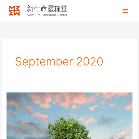
Skip
Mai
新生命靈糧堂
to
New Life Christian Center
Men
content
September 2020
永
不
離
開-
主
的