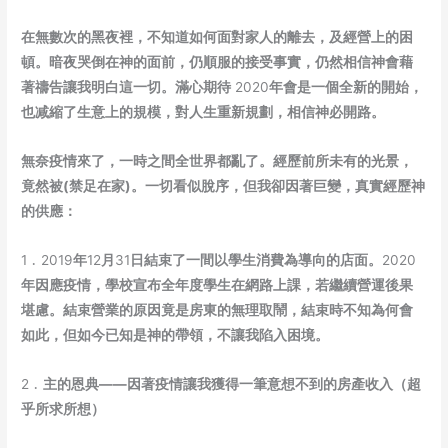
在無數次的黑夜裡，不知道如何面對家人的離去，及經營上的困
頓。暗夜哭倒在神的面前
，仍順服的接受事實，仍然相信神會藉
著禱告讓我明白這一切。滿心期待
2020
年會是一個全新的開始，
也减縮了生意上的規模，對人生重新規劃
，相信神必開路。
無奈疫情來了，
一時
之間全世界都亂了。經歷前所未有的光景，
竟然被
(
禁足在家
)
。一切看似脫序，但我卻因著巨變，真實經歷神
的供應：
1
﹒
2019
年
12
月
31
日
結束了一間以學生消費為導向的店面。
2020
年因應疫情，學校宣布全年度學生在網路上課，若繼續營運後果
堪慮。結束營業的原因竟是房東的無理取鬧，結束時不知為何會
如此，但如今已知是神的帶領
，不讓我陷入困境。
2
﹒主的恩典
——
因著疫情讓我獲得一筆意想不到的房產收入（超
乎所求所想）