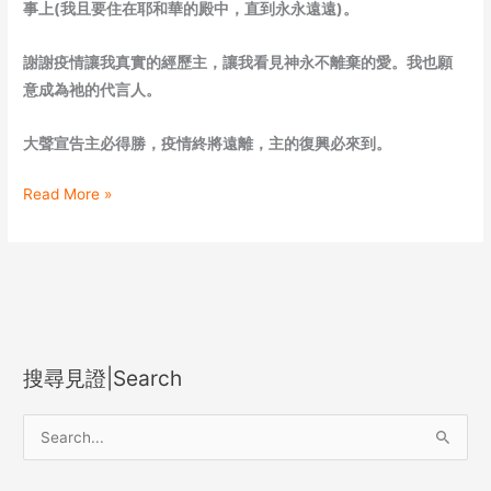
事上
(
我且要住在耶和華的殿中，直到永永遠遠
)
。
謝謝疫情讓我真實的經歷主，讓我看見神永不離棄的愛
。我也願
意成為祂的代言人。
大聲宣告主必得勝，疫情終將遠離，主的復興必來到。
Read More »
搜尋見證|Search
S
e