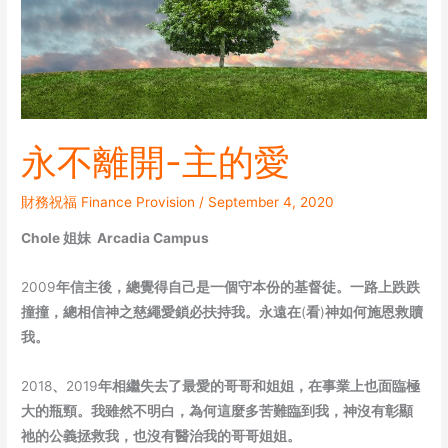
愛
永不離開-主的愛
財務祝福 Finance Provision
/
September 4, 2020
Chole 姐妹 Arcadia Campus
2009
年信主後，總覺得自己是一個守本份的基督徒。一路上跌跌
撞撞，總相信神之慈繩愛鎖必扶持我。永遠在
(
看
)
神如何施恩救贖
我。
2018
、
2019
年相繼失去了最愛的哥哥和姐姐，在事業上也面臨極
大的瓶頸。我雖然不明白，為何這麼多苦難臨到我，神沒有彰顯
祂的公義拯救我，也沒有醫治我的哥哥姐姐。